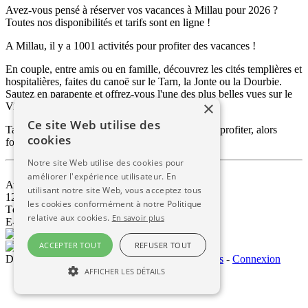
Avez-vous pensé à réserver vos vacances à Millau pour 2026 ?
Toutes nos disponibilités et tarifs sont en ligne !
A Millau, il y a 1001 activités pour profiter des vacances !
En couple, entre amis ou en famille, découvrez les cités templières et
hospitalières, faites du canoë sur le Tarn, la Jonte ou la Dourbie.
Sautez en parapente et offrez-vous l'une des plus belles vues sur le
×
Viaduc.
Ce site Web utilise des
Tant de choses à faire, et si peu de temps pour en profiter, alors
cookies
foncez !
Notre site Web utilise des cookies pour
améliorer l'expérience utilisateur. En
Avenue de Millau Plage
utilisant notre site Web, vous acceptez tous
12100 Millau - Aveyron - FRANCE
les cookies conformément à notre Politique
Tél. 05.65.69.12.12
relative aux cookies.
En savoir plus
E-mail :
contact@dsemillau.com
ACCEPTER TOUT
REFUSER TOUT
Domaine Saint Estève © 2026
-
Mentions Légales
-
Connexion
AFFICHER LES DÉTAILS